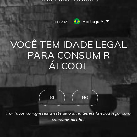
Português
IDIOMA:
VALE DE COLCHAGUA
VOCÊ TEM IDADE LEGAL
Viva a experiência Montes no Vale
PARA CONSUMIR
de Colchagua
ÁLCOOL
SI
NO
Por favor no ingreses a este sitio si no tienes la edad legal para
consumir alcohol.