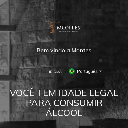
Bem vindo a Montes
Português
IDIOMA:
RECONHECIMENTOS
VOCÊ TEM IDADE LEGAL
Nossos sonhos continuam em
PARA CONSUMIR
busca da excelência
ÁLCOOL