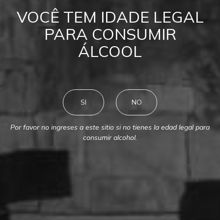
VOCÊ TEM IDADE LEGAL
MONTES
Previous
N
PARA CONSUMIR
ÁLCOOL
SI
NO
Por favor no ingreses a este sitio si no tienes la edad legal para
consumir alcohol.