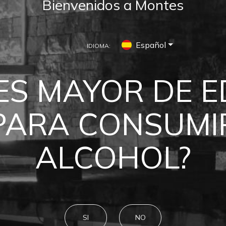
Bienvenidos a Montes
Español
IDIOMA:
ES MAYOR DE 
MONTES NEW
PARA CONSUMI
ALCOHOL?
SI
NO