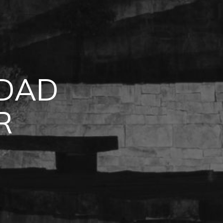
EDAD
S
R