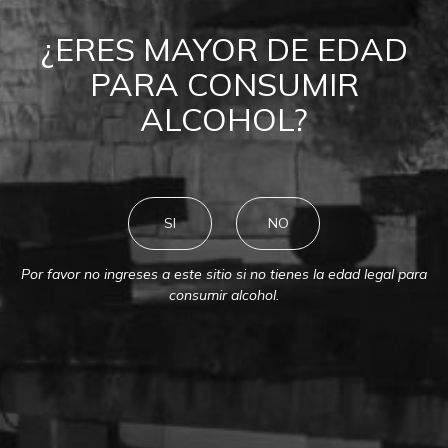
VALLE DE COLCHAGUA
¿ERES MAYOR DE EDAD
Vive la Experiencia Montes en el
PARA CONSUMIR
Valle de Colchagua
ALCOHOL?
SI
NO
Por favor no ingreses a este sitio si no tienes la edad legal para
consumir alcohol.